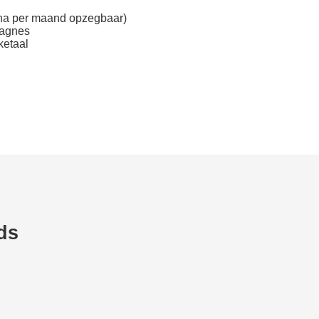
rna per maand opzegbaar)
pagnes
ketaal
ds