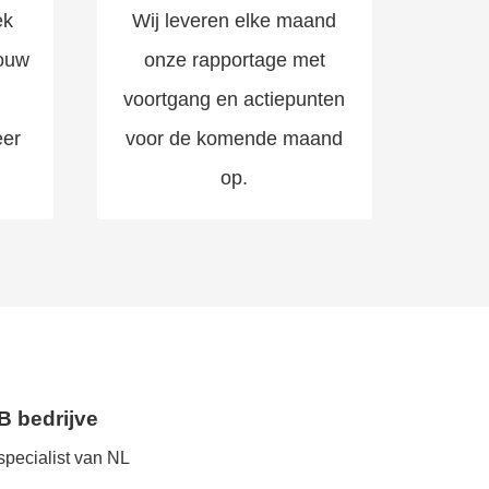
ek
Wij leveren elke maand
ouw
onze rapportage met
voortgang en actiepunten
eer
voor de komende maand
op.
B
b
e
d
r
i
j
v
e
n
pecialist van NL