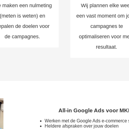
 maken een nulmeting
Wij plannen elke we
(meten is weten) en
een vast moment om j
epalen de doelen voor
campagnes te
de campagnes.
optimaliseren voor m
resultaat.
A
l
l
-
i
n
G
o
o
g
l
e
A
d
s
v
o
o
r
M
K
Werken met de Google Ads e-commerce s
Heldere afspraken over jouw doelen