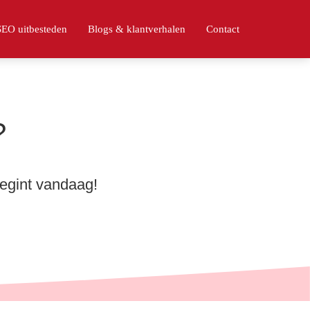
SEO uitbesteden
Blogs & klantverhalen
Contact
?
egint vandaag!