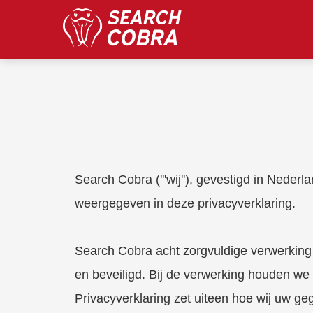
m anoniem
nformatie te
erzamelen over
et gedrag van een
ezoeker op de
ebsite.
arketing
arketingcookies
orden gebruikt
Search Cobra ('''wij''), gevestigd in Nede
m bezoekers te
olgen op de
weergegeven in deze privacyverklaring.
ebsite. Hierdoor
unnen website-
igenaren relevante
Search Cobra acht zorgvuldige verwerkin
dvertenties tonen
en beveiligd. Bij de verwerking houden 
ebaseerd op het
edrag van deze
Privacyverklaring zet uiteen hoe wij uw 