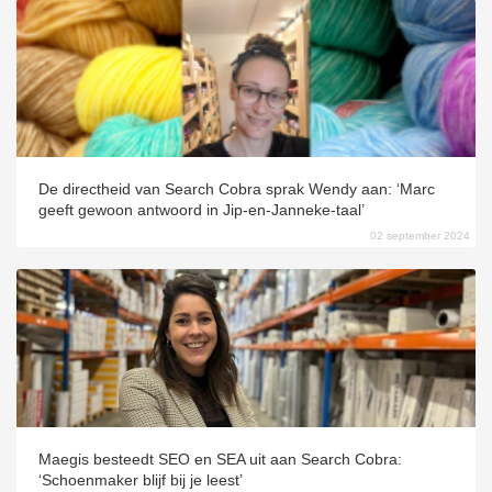
 op de
e. Hierdoor
 website-
ren
nte
enties
gebaseerd
De directheid van Search Cobra sprak Wendy aan: ‘Marc
 gedrag van
geeft gewoon antwoord in Jip-en-Janneke-taal’
ezoeker.
02 september 2024
uren
Maegis besteedt SEO en SEA uit aan Search Cobra:
‘Schoenmaker blijf bij je leest’