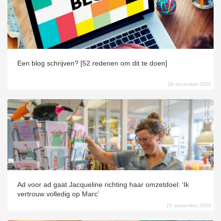
s kan de
e niet
oneren.
ieken
Een blog schrijven? [52 redenen om dit te doen]
ische
s worden
29 december 2024
kt om
em
tie te
elen over
drag van
zoeker op
site.
ing
Ad voor ad gaat Jacqueline richting haar omzetdoel: ‘Ik
ingcookies
vertrouw volledig op Marc’
 gebruikt
15 september 2024
oekers te