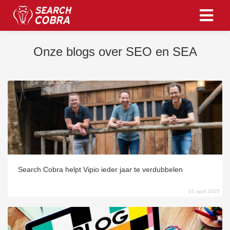
Onze blogs over SEO en SEA
ngen
 policy
oneel
onele
s zijn
kelijk om
Search Cobra helpt Vipio ieder jaar te verdubbelen
bsite te
ken. Ze
15 april 2025
 gebruikt
asisfuncties
der deze