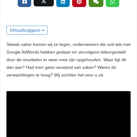
 kan de
niet
eren.
eken
Inhoudsopgave
sche cookies
Steeds vaker komen wij ze tegen, ondernemers die ooit iets met
gebruikt
Google AdWords hebben gedaan en vervolgens teleurgesteld
niem
door de resultaten er weer mee zijn opgehouden. Waar ligt dit
ie te
dan aan? Had men geen verstand van zaken? Waren de
len over
verwachtingen te hoog? Wij zochten het voor u uit.
rag van een
r op de
ng
ngcookies
gebruikt
ekers te
op de