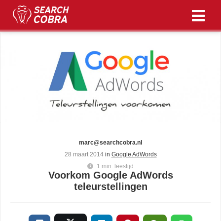
ngen
 policy
neel
nele
zijn
marc@searchcobra.nl
elijk om
28 maart 2014
in
Google AdWords
ite te
1 min. leestijd
Voorkom Google AdWords
en. Ze
teleurstellingen
gebruikt
isfuncties
er deze