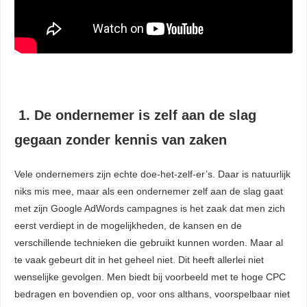
. Hierdoor
website-
n relevante
ties tonen
rd op het
van deze
r.
1. De ondernemer is zelf aan de slag
gegaan zonder kennis van zaken
uren
Vele ondernemers zijn echte doe-het-zelf-er’s. Daar is natuurlijk
niks mis mee, maar als een ondernemer zelf aan de slag gaat
met zijn Google AdWords campagnes is het zaak dat men zich
eerst verdiept in de mogelijkheden, de kansen en de
verschillende technieken die gebruikt kunnen worden. Maar al
te vaak gebeurt dit in het geheel niet. Dit heeft allerlei niet
wenselijke gevolgen. Men biedt bij voorbeeld met te hoge CPC
bedragen en bovendien op, voor ons althans, voorspelbaar niet