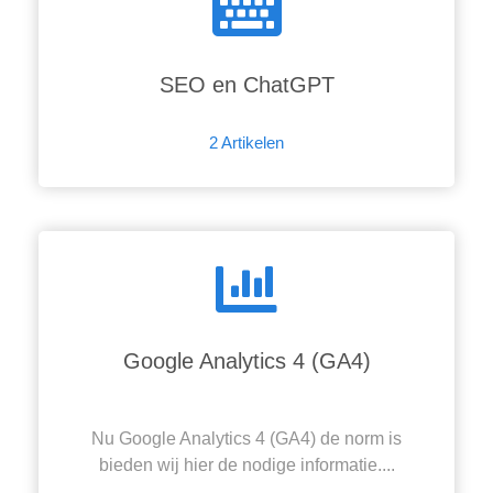
 op de
e. Hierdoor
 website-
SEO en ChatGPT
ren
nte
2 Artikelen
enties
gebaseerd
 gedrag van
ezoeker.
uren
Google Analytics 4 (GA4)
Nu Google Analytics 4 (GA4) de norm is
bieden wij hier de nodige informatie....