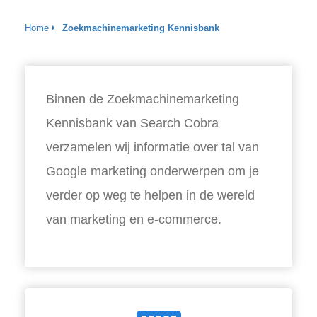
s kan de
e niet
Home
Zoekmachinemarketing Kennisbank
oneren.
ieken
ische
Binnen de Zoekmachinemarketing
s worden
Kennisbank van Search Cobra
kt om
em
verzamelen wij informatie over tal van
tie te
Google marketing onderwerpen om je
elen over
drag van
verder op weg te helpen in de wereld
zoeker op
van marketing en e-commerce.
site.
ing
ingcookies
 gebruikt
oekers te