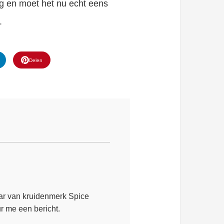
g en moet het nu echt eens
.
Delen
ar van kruidenmerk Spice
r me een bericht.