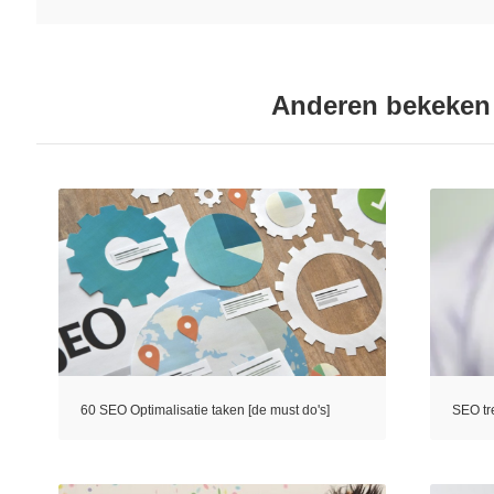
Anderen bekeken
60 SEO Optimalisatie taken [de must do's]
SEO tr