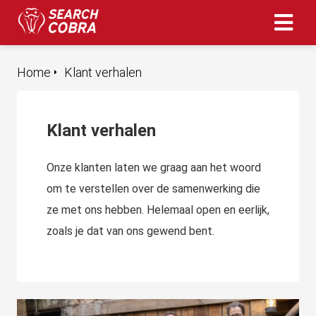
Home
Klant verhalen
ngen
 policy
Klant verhalen
oneel
Onze klanten laten we graag aan het woord
onele
om te verstellen over de samenwerking die
s zijn
ze met ons hebben. Helemaal open en eerlijk,
kelijk om
zoals je dat van ons gewend bent.
bsite te
ken. Ze
 gebruikt
asisfuncties
der deze