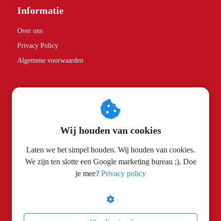
Informatie
Over ons
Privacy Policy
Algemene voorwaarden
Partners
Spice Rebels
Wij houden van cookies
Contactgegevens
Laten we het simpel houden. Wij houden van cookies.
We zijn ten slotte een Google marketing bureau ;). Doe
Search Cobra
je mee?
Privacy policy
Turfstraat 26
5914 XR
Venlo
info@searchcobra.nl