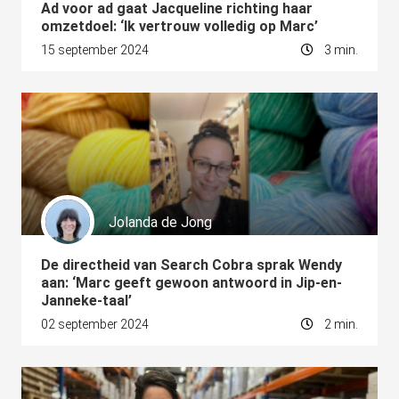
Ad voor ad gaat Jacqueline richting haar
 op de
omzetdoel: ‘Ik vertrouw volledig op Marc’
e. Hierdoor
15 september 2024
3 min.
 website-
ren
nte
enties
gebaseerd
 gedrag van
ezoeker.
Jolanda de Jong
uren
De directheid van Search Cobra sprak Wendy
aan: ‘Marc geeft gewoon antwoord in Jip-en-
Janneke-taal’
02 september 2024
2 min.