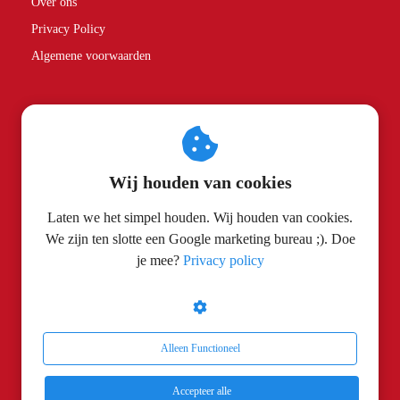
Over ons
Privacy Policy
Algemene voorwaarden
Partners
Spice Rebels
Wij houden van cookies
Contactgegevens
Laten we het simpel houden. Wij houden van cookies.
We zijn ten slotte een Google marketing bureau ;). Doe
Search Cobra
je mee?
Privacy policy
Turfstraat 26
5914 XR
Venlo
info@searchcobra.nl
Alleen Functioneel
KvK nummer: 53756584
Accepteer alle
BTW nummer: NL851004593B01