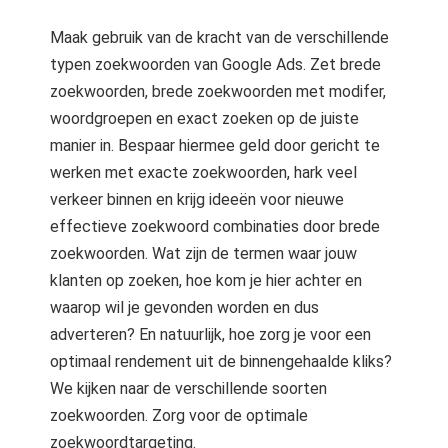
 op de
Maak gebruik van de kracht van de verschillende
e. Hierdoor
typen zoekwoorden van Google Ads. Zet brede
 website-
ren
zoekwoorden, brede zoekwoorden met modifer,
nte
woordgroepen en exact zoeken op de juiste
enties
manier in. Bespaar hiermee geld door gericht te
gebaseerd
werken met exacte zoekwoorden, hark veel
 gedrag van
verkeer binnen en krijg ideeën voor nieuwe
ezoeker.
effectieve zoekwoord combinaties door brede
zoekwoorden. Wat zijn de termen waar jouw
uren
klanten op zoeken, hoe kom je hier achter en
waarop wil je gevonden worden en dus
adverteren? En natuurlijk, hoe zorg je voor een
optimaal rendement uit de binnengehaalde kliks?
We kijken naar de verschillende soorten
zoekwoorden. Zorg voor de optimale
zoekwoordtargeting.