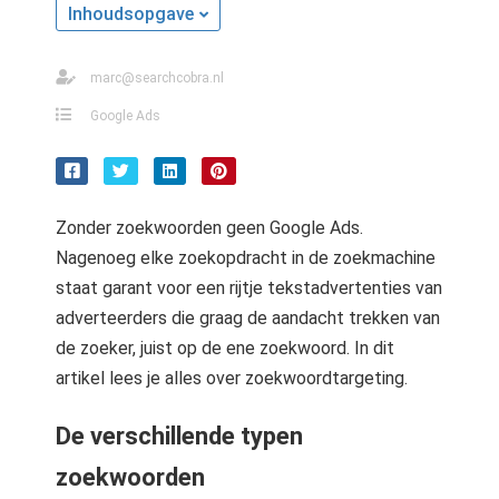
s kan de
Inhoudsopgave
e niet
oneren.
marc@searchcobra.nl
ieken
Google Ads
ische
s worden
kt om
em
Zonder zoekwoorden geen Google Ads.
tie te
Nagenoeg elke zoekopdracht in de zoekmachine
elen over
staat garant voor een rijtje tekstadvertenties van
drag van
adverteerders die graag de aandacht trekken van
zoeker op
de zoeker, juist op de ene zoekwoord. In dit
site.
artikel lees je alles over zoekwoordtargeting.
ing
De verschillende typen
ingcookies
 gebruikt
zoekwoorden
oekers te