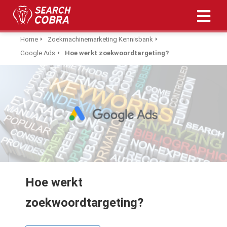
Home
Zoekmachinemarketing Kennisbank
Google Ads
Hoe werkt zoekwoordtargeting?
ngen
 policy
oneel
onele
s zijn
kelijk om
bsite te
Hoe werkt
ken. Ze
 gebruikt
zoekwoordtargeting?
asisfuncties
der deze