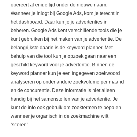
opereert al enige tijd onder de nieuwe naam.
 op de
e. Hierdoor
Wanneer je inlogt bij Google Ads, kom je terecht in
 website-
het dashboard. Daar kun je je advertenties in
ren
beheren. Google Ads kent verschillende tools die je
nte
kunt gebruiken bij het maken van je advertentie. De
enties
belangrijkste daarin is de keyword planner. Met
gebaseerd
behulp van die tool kun je opzoek gaan naar een
 gedrag van
ezoeker.
geschikt keyword voor je advertentie. Binnen de
keyword planner kun je een ingegeven zoekwoord
analyseren op onder andere zoekvolume per maand
uren
en de concurentie. Deze informatie is niet alleen
handig bij het samenstellen van je advertentie. Je
kunt de info ook gebruik om zoektermen te bepalen
wanneer je organisch in de zoekmachine wilt
‘scoren’.