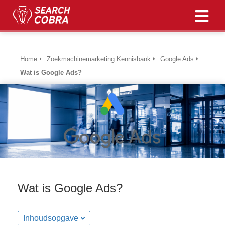
ngen
Home
Zoekmachinemarketing Kennisbank
Google Ads
 policy
Wat is Google Ads?
oneel
onele
s zijn
kelijk om
bsite te
ken. Ze
Wat is Google Ads?
 gebruikt
asisfuncties
der deze
Inhoudsopgave