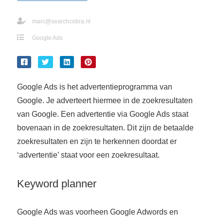
s kan de
e niet
marc@searchcobra.nl
oneren.
Google Ads
ieken
ische
s worden
kt om
Google Ads is het advertentieprogramma van
em
Google. Je adverteert hiermee in de zoekresultaten
tie te
van Google. Een advertentie via Google Ads staat
elen over
bovenaan in de zoekresultaten. Dit zijn de betaalde
drag van
zoekresultaten en zijn te herkennen doordat er
zoeker op
‘advertentie’ staat voor een zoekresultaat.
site.
ing
Keyword planner
ingcookies
 gebruikt
Google Ads was voorheen Google Adwords en
oekers te