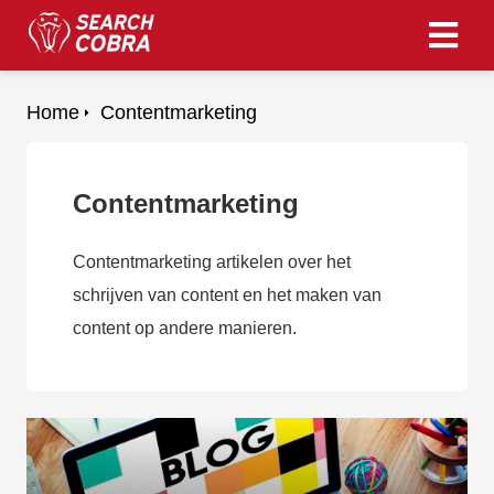
Home
Contentmarketing
ngen
 policy
Contentmarketing
oneel
Contentmarketing artikelen over het
onele
schrijven van content en het maken van
s zijn
content op andere manieren.
kelijk om
bsite te
ken. Ze
 gebruikt
asisfuncties
der deze