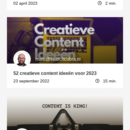
02 april 2023
2 min.
 op de
e. Hierdoor
 website-
ren
nte
enties
gebaseerd
 gedrag van
marc@searchcobra.nl
ezoeker.
52 creatieve content ideeën voor 2023
uren
23 september 2022
15 min.