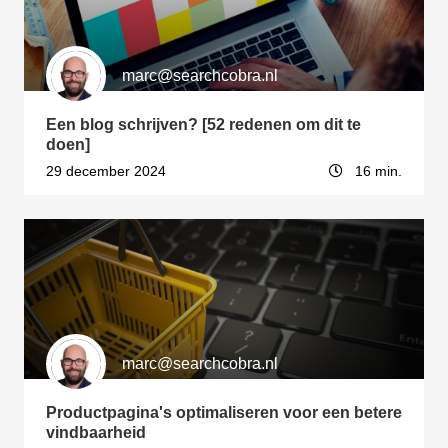
s kan de
e niet
oneren.
marc@searchcobra.nl
ieken
Een blog schrijven? [52 redenen om dit te
ische
doen]
s worden
29 december 2024
16 min.
kt om
em
tie te
elen over
drag van
zoeker op
site.
ing
marc@searchcobra.nl
ingcookies
Productpagina's optimaliseren voor een betere
 gebruikt
vindbaarheid
oekers te