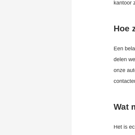
kantoor z
Hoe z
Een belan
delen we
onze aut
contacte
Wat m
Het is e