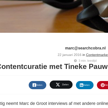
marc@searchcobra.nl
22 januari 2016
in
Contentmarke
3 min. leestijd
ontentcuratie met Tineke Pauw
Delen
Delen
Delen
De
ig neemt Marc de Groot interviews af met andere online