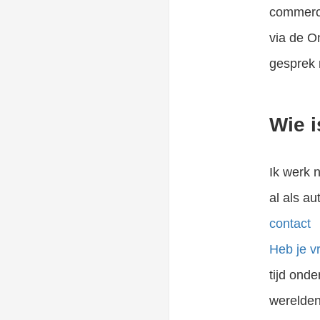
commerce
via de O
gesprek
Wie 
Ik werk 
al als au
contact
Heb je v
tijd ond
werelden