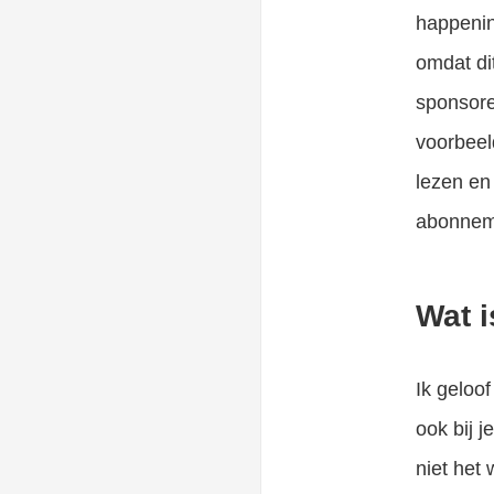
happening
omdat di
sponsore
voorbeel
lezen en
abonnem
Wat i
Ik geloo
ook bij 
niet het 