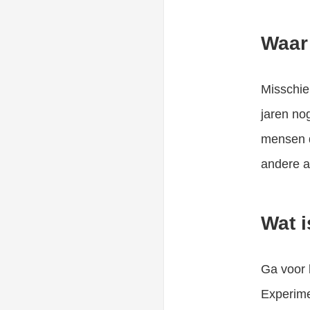
Waar 
Misschien
jaren nog
mensen d
andere a
Wat i
Ga voor 
Experime