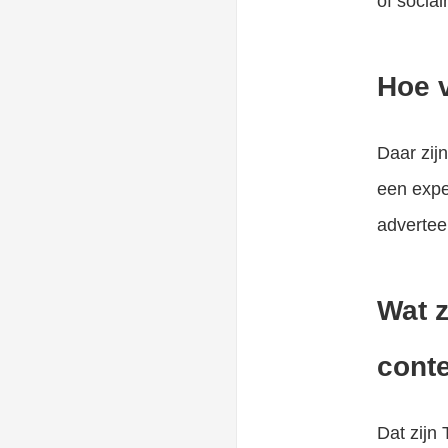
of socia
Hoe 
Daar zij
een expe
adverteer
Wat z
conte
Dat zijn