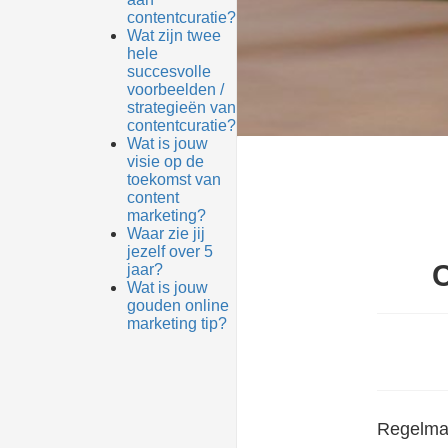
contentcuratie?
Wat zijn twee
hele
succesvolle
voorbeelden /
strategieën van
contentcuratie?
Wat is jouw
visie op de
toekomst van
content
marketing?
Waar zie jij
jezelf over 5
C
jaar?
Wat is jouw
gouden online
marketing tip?
Regelmat