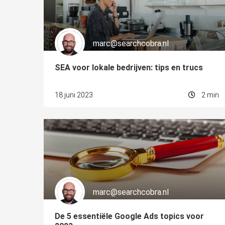
ezoeker.
Voorkeuren opslaan
marc@searchcobra.nl
SEA voor lokale bedrijven: tips en trucs
18 juni 2023
2 min.
marc@searchcobra.nl
De 5 essentiële Google Ads topics voor