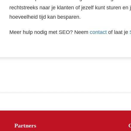
rechtstreeks naar je klanten of jezelf kunt sturen en 
hoeveelheid tijd kan besparen.
Meer hulp nodig met SEO? Neem
contact
of laat je
Heb je vragen? Neem gerust contact met ons op via mail, telefoon of postduif ;).
Partners