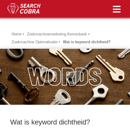
ngen
Home
Zoekmachinemarketing Kennisbank
 policy
Zoekmachine Optimalisatie
Wat is keyword dichtheid?
oneel
onele
s zijn
kelijk om
bsite te
ken. Ze
 gebruikt
asisfuncties
Wat is keyword dichtheid?
der deze