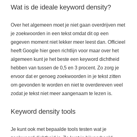
 op de
Wat is de ideale keyword density?
e. Hierdoor
 website-
Over het algemeen moet je niet gaan overdrijven met
ren
je zoekwoorden in een tekst omdat dit op een
nte
gegeven moment niet lekker meer leest dan. Officieel
enties
gebaseerd
heeft Google hier geen richtlijn voor maar over het
 gedrag van
algemeen kunt je het beste een keyword dichtheid
ezoeker.
hebben van tussen de 0,5 en 3 procent. Zo zorg je
ervoor dat er genoeg zoekwoorden in je tekst zitten
uren
om gevonden te worden en niet te overdereven veel
zodat je tekst niet meer aangenaam te lezen is.
Keyword density tools
Je kunt ook met bepaalde tools testen wat je