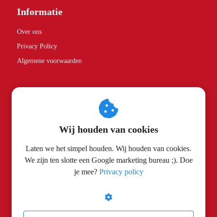
Informatie
Over ons
Privacy Policy
Algemene voorwaarden
Partners
Spice Rebels
Wij houden van cookies
Contactgegevens
Laten we het simpel houden. Wij houden van cookies.
We zijn ten slotte een Google marketing bureau ;). Doe
Search Cobra
je mee?
Privacy policy
Turfstraat 26
5914 XR
Venlo
info@searchcobra.nl