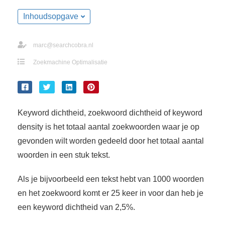
s kan de
Inhoudsopgave
e niet
oneren.
marc@searchcobra.nl
ieken
Zoekmachine Optimalisatie
ische
s worden
kt om
em
Keyword dichtheid, zoekwoord dichtheid of keyword
tie te
elen over
density is het totaal aantal zoekwoorden waar je op
drag van
gevonden wilt worden gedeeld door het totaal aantal
zoeker op
woorden in een stuk tekst.
site.
Als je bijvoorbeeld een tekst hebt van 1000 woorden
ing
en het zoekwoord komt er 25 keer in voor dan heb je
ingcookies
een keyword dichtheid van 2,5%.
 gebruikt
oekers te