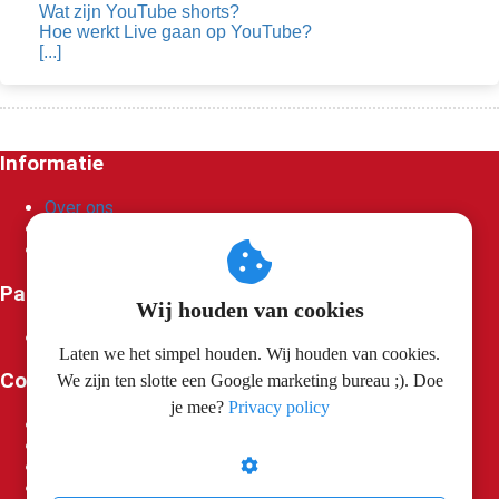
Wat zijn YouTube shorts?
Hoe werkt Live gaan op YouTube?
[...]
Informatie
Over ons
Privacy Policy
Algemene voorwaarden
Partners
Wij houden van cookies
Spice Rebels
Laten we het simpel houden. Wij houden van cookies.
Contactgegevens
We zijn ten slotte een Google marketing bureau ;). Doe
je mee?
Privacy policy
Search Cobra
Turfstraat 26
5914 XR
Venlo
info@searchcobra.nl