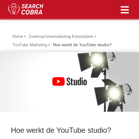
ngen
Home
Zoekmachinemarketing Kennisbank
 policy
YouTube Marketing
Hoe werkt de YouTube studio?
oneel
onele
s zijn
kelijk om
bsite te
ken. Ze
 gebruikt
asisfuncties
Hoe werkt de YouTube studio?
der deze