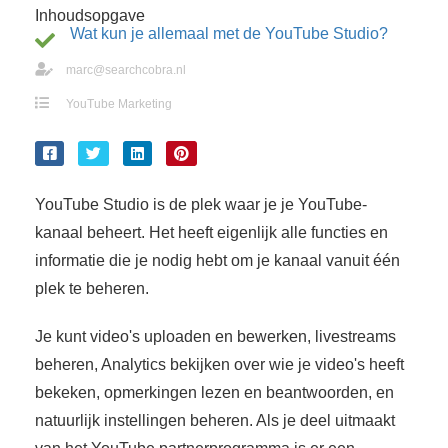
s kan de
Inhoudsopgave
Wat kun je allemaal met de YouTube Studio?
e niet
oneren.
marc@searchcobra.nl
ieken
YouTube Marketing
ische
s worden
kt om
em
YouTube Studio is de plek waar je je YouTube-
tie te
kanaal beheert. Het heeft eigenlijk alle functies en
elen over
informatie die je nodig hebt om je kanaal vanuit één
drag van
plek te beheren.
zoeker op
site.
Je kunt video's uploaden en bewerken, livestreams
ing
beheren, Analytics bekijken over wie je video's heeft
bekeken, opmerkingen lezen en beantwoorden, en
ingcookies
 gebruikt
natuurlijk instellingen beheren. Als je deel uitmaakt
oekers te