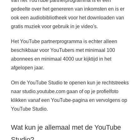
van het YouTube partnerprogramma is er een
 op de
gedeelte over het genereren van inkomsten en is er
e. Hierdoor
ook een audiobibliotheek voor het downloaden van
 website-
gratis muziek voor gebruik in je video's.
ren
nte
Het YouTube partnerprogramma is echter alleen
enties
beschikbaar voor YouTubers met minimaal 100
gebaseerd
 gedrag van
abonnees en minimaal 4000 uur kijktijd in het
ezoeker.
afgelopen jaar.
Om de YouTube Studio te openen kun je rechtstreeks
uren
naar studio.youtube.com gaan of op je profielfoto
klikken vanaf een YouTube-pagina en vervolgens op
YouTube Studio.
Wat kun je allemaal met de YouTube
Studio?