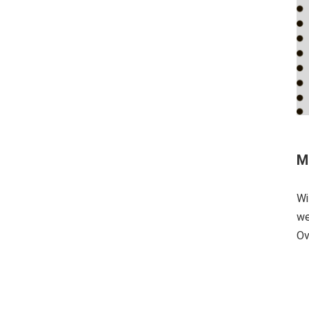
M
Wi
we
Ov