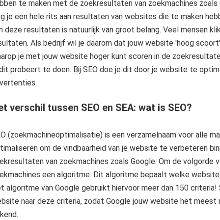
bben te maken met de zoekresultaten van zoekmachines zoals G
ijg je een hele rits aan resultaten van websites die te maken h
n deze resultaten is natuurlijk van groot belang. Veel mensen kl
sultaten. Als bedrijf wil je daarom dat jouw website 'hoog scoor
arop je met jouw website hoger kunt scoren in de zoekresultaten
 dit probeert te doen. Bij SEO doe je dit door je website te optim
vertenties.
et verschil tussen SEO en SEA: wat is SEO?
O (zoekmachineoptimalisatie) is een verzamelnaam voor alle ma
timaliseren om de vindbaarheid van je website te verbeteren bi
ekresultaten van zoekmachines zoals Google. Om de volgorde va
ekmachines een algoritme. Dit algoritme bepaalt welke website
t algoritme van Google gebruikt hiervoor meer dan 150 criteria!
bsite naar deze criteria, zodat Google jouw website het meest rele
kend.