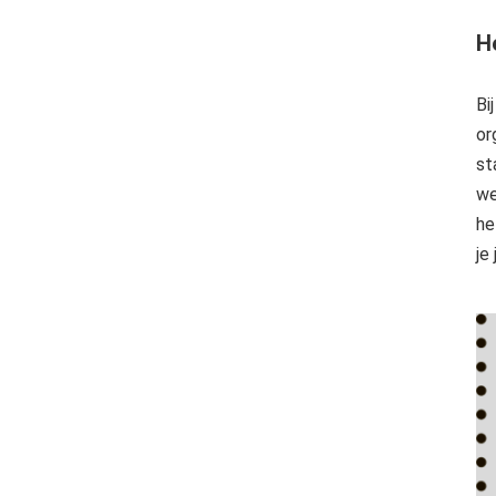
H
Bi
or
st
we
he
je