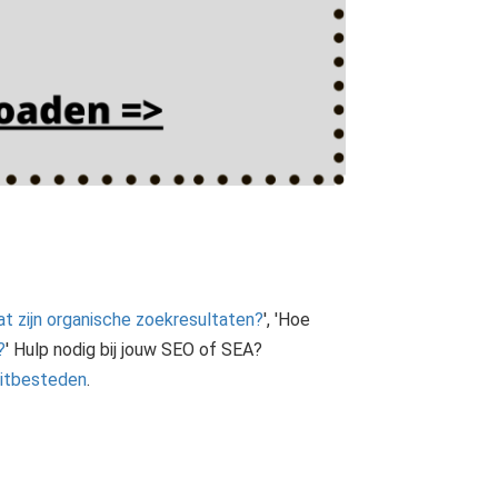
t zijn organische zoekresultaten?
', 'Hoe
?
' Hulp nodig bij jouw SEO of SEA?
itbesteden
.