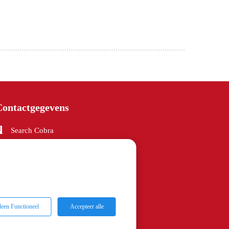
Contactgegevens
Search Cobra
Turfstraat 26
5914 XR
Venlo
info@searchcobra.nl
KvK nummer: 53756584
leen Functioneel
Accepteer alle
BTW nummer: NL851004593B01