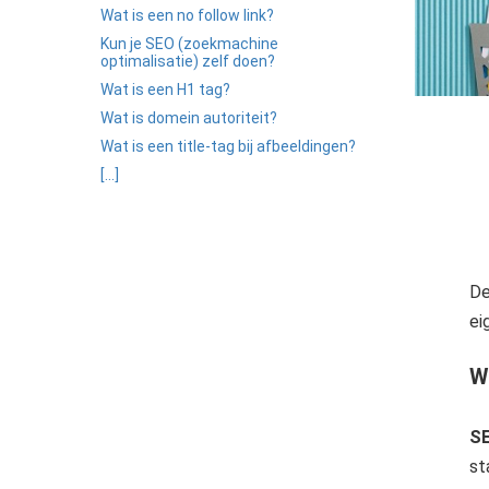
ezoeker.
Wat is een no follow link?
Kun je SEO (zoekmachine
Voorkeuren opslaan
optimalisatie) zelf doen?
Wat is een H1 tag?
Wat is domein autoriteit?
Wat is een title-tag bij afbeeldingen?
[...]
De
ei
W
S
st