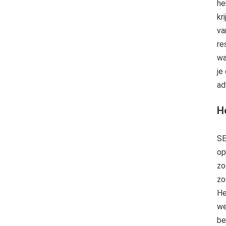
he
kr
va
re
wa
je
ad
H
SE
op
zo
zo
He
we
be