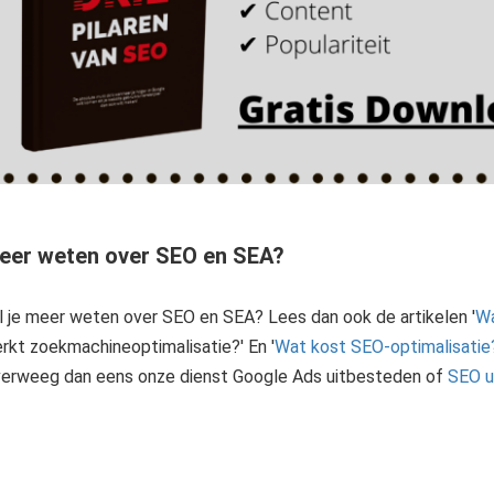
eer weten over SEO en SEA?
l je meer weten over SEO en SEA? Lees dan ook de artikelen '
Wa
rkt zoekmachineoptimalisatie?' En '
Wat kost SEO-optimalisatie
erweeg dan eens onze dienst Google Ads uitbesteden of
SEO u
SEO uitbesteden? Zoek niet verder en laat je informeren door de echte specialisten uit Limburg.