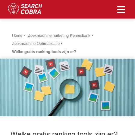
ngen
Home
Zoekmachinemarketing Kennisbank
 policy
Zoekmachine Optimalisatie
Welke gratis ranking tools zijn er?
oneel
onele
s zijn
kelijk om
bsite te
ken. Ze
 gebruikt
asisfuncties
der deze
Welke gratis ranking tools zijn er?