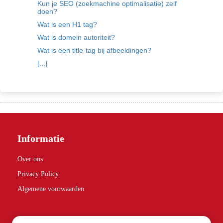
Kun je SEO (zoekmachine optimalisatie) zelf
doen?
Wat is een H1 tag?
Wat is domein autoriteit?
Wat is een title-tag bij afbeeldingen?
[...]
Informatie
Over ons
Privacy Policy
Algemene voorwaarden
Partners