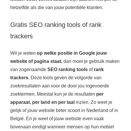
 op de
hetzelfde als die van jouw potentiële klanten.
e. Hierdoor
 website-
Gratis SEO ranking tools of rank
ren
nte
trackers
enties
gebaseerd
Wil je weten
op welke positie in Google jouw
 gedrag van
ezoeker.
website of pagina staat,
dan moet je gebruik maken
van zogenaamde
SEO ranking tools
of
rank
trackers
. Deze tools geven de volgorde van
uren
zoekresultaten aan voor de door jou ingevoerde
zoektermen. Meestal kun je de resultaten
per
apparaat, per land en per taal
inzien. Zo weet je
gelijk of jouw website beter scoort in Nederland of in
België. En je weet of jouw website even vaak
bovenaan eindigt wanneer mensen op hun mobiel