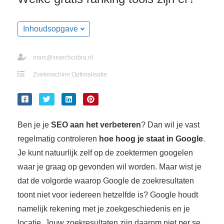
s kan de
e niet
oneren.
Inhoudsopgave
ieken
marc@searchcobra.nl
ische
Zoekmachine Optimalisatie
s worden
kt om
em
tie te
elen over
Ben je je
SEO aan het verbeteren
? Dan wil je vast
drag van
regelmatig controleren
hoe hoog je staat in Google
.
zoeker op
Je kunt natuurlijk zelf op de zoektermen googelen
site.
waar je graag op gevonden wil worden. Maar wist je
ing
dat de volgorde waarop Google de zoekresultaten
toont niet voor iedereen hetzelfde is? Google houdt
ingcookies
 gebruikt
namelijk rekening met je zoekgeschiedenis en je
oekers te
locatie. Jouw zoekresultaten zijn daarom niet per se